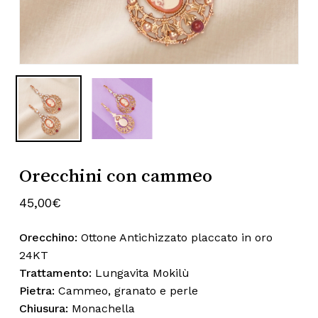
Nome
*
Subtotale:
0,00
€
Visualizza Carrello
Pagamento
Email
*
Salva il mio nome, email e sito web
Orecchini con cammeo
in questo browser per la prossima
volta che commento.
45,00
€
Orecchino:
Ottone Antichizzato placcato in oro
24KT
Trattamento:
Lungavita Mokilù
Pietra:
Cammeo, granato e perle
Chiusura:
Monachella