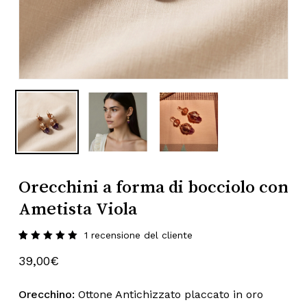
Nome
*
Subtotale:
0,00
€
Email
*
Visualizza Carrello
Pagamento
Salva il mio nome, email e sito web
in questo browser per la prossima
volta che commento.
Orecchini a forma di bocciolo con
Ametista Viola
1
recensione del cliente
Valutato
1
5.00
su
39,00
€
5 su
base di
recensioni
Orecchino:
Ottone Antichizzato placcato in oro