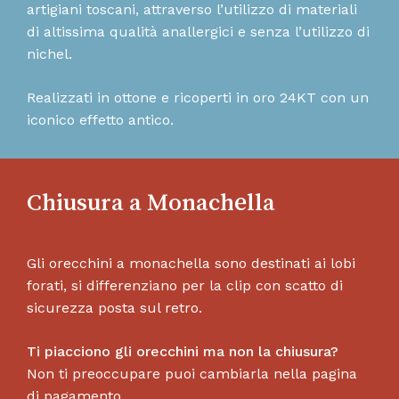
artigiani toscani, attraverso l’utilizzo di materiali
di altissima qualità anallergici e senza l’utilizzo di
nichel.
Realizzati in ottone e ricoperti in oro 24KT con un
iconico effetto antico.
Chiusura a Monachella
Gli orecchini a monachella sono destinati ai lobi
forati, si differenziano per la clip con scatto di
sicurezza posta sul retro.
Ti piacciono gli orecchini ma non la chiusura?
Non ti preoccupare puoi cambiarla nella pagina
di pagamento.