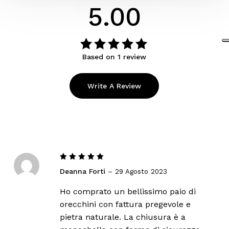
5.00
Based on 1 review
Valutato
su
5.00
5
Write A Review
Valutato
Deanna Forti
–
29 Agosto 2023
5
su 5
Ho comprato un bellissimo paio di
orecchini con fattura pregevole e
pietra naturale. La chiusura è a