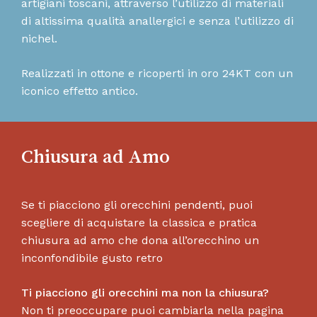
artigiani toscani, attraverso l’utilizzo di materiali
di altissima qualità anallergici e senza l’utilizzo di
nichel.
Realizzati in ottone e ricoperti in oro 24KT con un
iconico effetto antico.
Chiusura ad Amo
Se ti piacciono gli orecchini pendenti, puoi
scegliere di acquistare la classica e pratica
chiusura ad amo che dona all’orecchino un
inconfondibile gusto retro
Ti piacciono gli orecchini ma non la chiusura?
Non ti preoccupare puoi cambiarla nella pagina