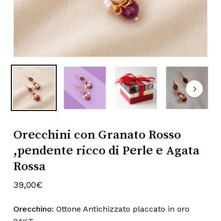
Subtotale:
0,00
€
Nome
*
Visualizza Carrello
Pagamento
Email
*
Orecchini con Granato Rosso
Salva il mio nome, email e sito web
,pendente ricco di Perle e Agata
in questo browser per la prossima
volta che commento.
Rossa
39,00
€
Orecchino:
Ottone Antichizzato placcato in oro