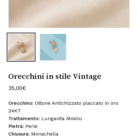
Nome
*
Email
*
Salva il mio nome, email e sito web
Orecchini in stile Vintage
in questo browser per la prossima
volta che commento.
35,00
€
Orecchino:
Ottone Antichizzato placcato in oro
24KT
Trattamento:
Lungavita Mokilù
Pietra:
Perle
Chiusura:
Monachella