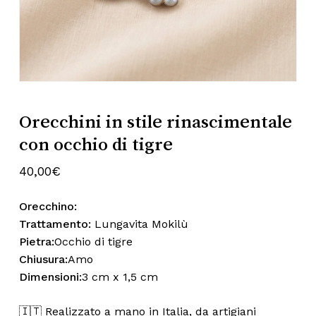
Subtotale:
0,00
€
Nome
*
Visualizza Carrello
Pagamento
Email
*
Orecchini in stile rinascimentale
con occhio di tigre
40,00
€
Salva il mio nome, email e sito web
in questo browser per la prossima
Orecchino:
volta che commento.
Trattamento:
Lungavita Mokilù
Pietra:
Occhio di tigre
Chiusura:
Amo
Dimensioni:
3 cm x 1,5 cm
🇮🇹 Realizzato a mano in Italia, da artigiani