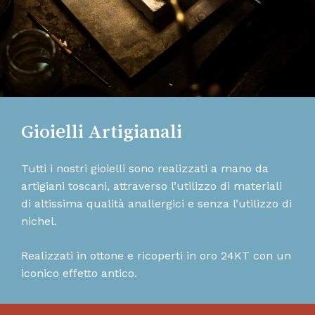
Gioielli Artigianali
Tutti i nostri gioielli sono realizzati a mano da
artigiani toscani, attraverso l’utilizzo di materiali
di altissima qualità anallergici e senza l’utilizzo di
nichel.
Realizzati in ottone e ricoperti in oro 24KT con un
iconico effetto antico.