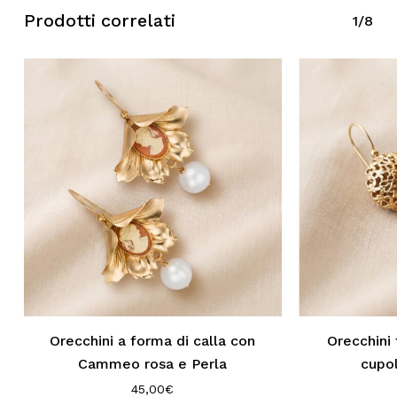
Prodotti correlati
1/8
Orecchini a forma di calla con
Orecchini 
Cammeo rosa e Perla
cupo
45,00
€