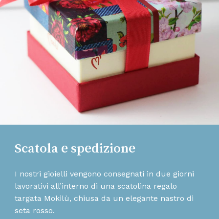
Scatola e spedizione
I nostri gioielli vengono consegnati in due giorni
lavorativi all’interno di una scatolina regalo
targata Mokilù, chiusa da un elegante nastro di
seta rosso.