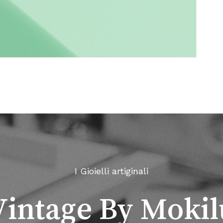
I Gioielli artiginali
Vintage By Mokil