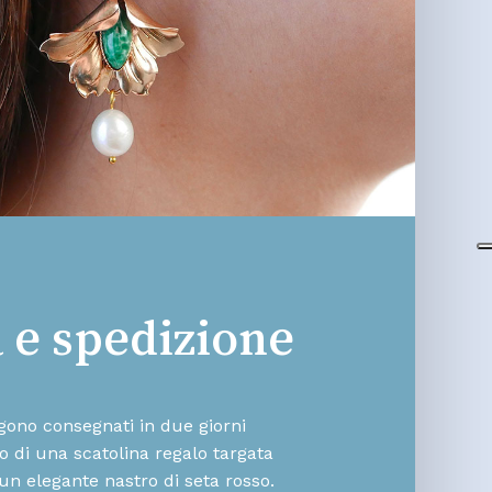
a e spedizione
engono consegnati in due giorni
rno di una scatolina regalo targata
un elegante nastro di seta rosso.