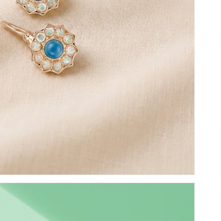
Nome
*
Salva il mio nome, ema
commento.