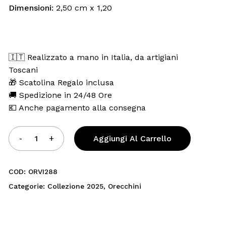
Email
*
Dimensioni:
2,50 cm x 1,20
il e sito web in questo browser per la prossima volta che
🇮🇹 Realizzato a mano in Italia, da artigiani
Toscani
🎁 Scatolina Regalo inclusa
🚚 Spedizione in 24/48 Ore
💶 Anche pagamento alla consegna
Aggiungi Al Carrello
COD:
ORVI288
Categorie:
Collezione 2025
,
Orecchini