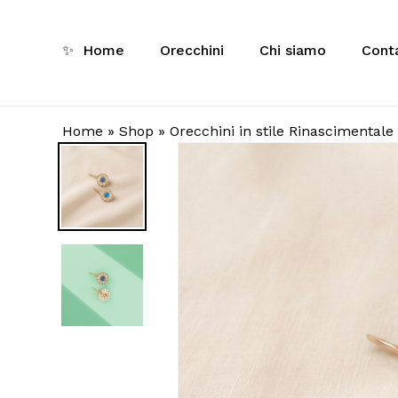
Skip
to
✨
Home
Orecchini
Chi siamo
Conta
main
Ricerca
content
prodotti
Home
»
Shop
»
Orecchini in stile Rinascimentale
Inizia a 