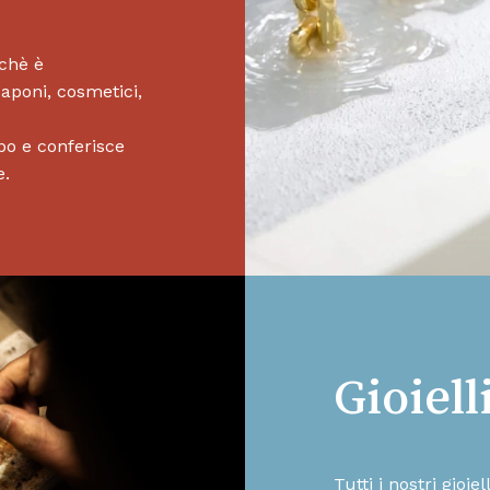
ichè è
saponi, cosmetici,
po e conferisce
e.
Gioiell
Tutti i nostri gioie