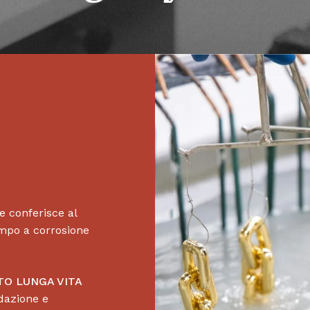
e conferisce al
empo a corrosione
Nessun
TO LUNGA VITA
dazione e