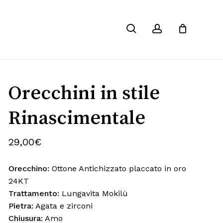
Chiudi
imo “Orecchini in stile
search
account
Carrello
on sarà pubblicato.
I campi obbligatori sono
Orecchini in stile
Rinascimentale
29,00
€
Orecchino:
Ottone Antichizzato placcato in oro
24KT
Trattamento:
Lungavita Mokilù
Pietra:
Agata e zirconi
Chiusura:
Amo