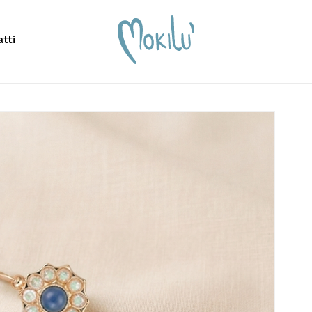
Carrello
Recensisci per pr
tti
Rinascimentale”
Il tuo indirizzo email n
scrivere per cercare o premi ESC per chiudere
contrassegnati
*
La tua valutazione
*
La tua recensione
*