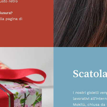
usto retro
hiusura?
la pagina di
Scatol
I nostri gioielli v
lavorativi all’inte
Mokilù, chiusa da 