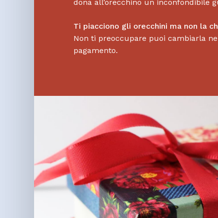
dona all’orecchino un inconfondibile g
Ti piacciono gli orecchini ma non la c
Non ti preoccupare puoi cambiarla nel
pagamento.