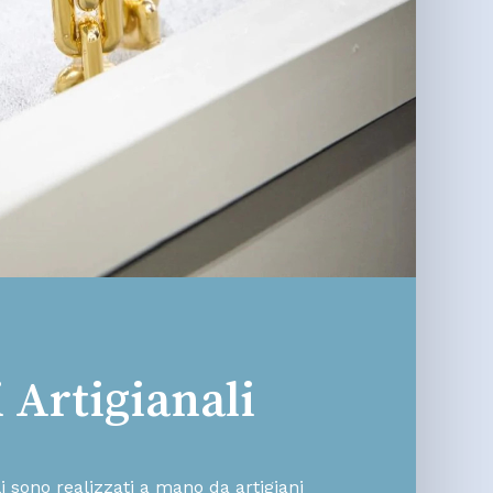
i Artigianali
lli sono realizzati a mano da artigiani