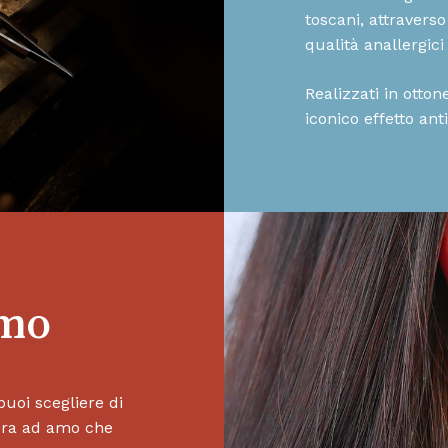
toscani, attraverso 
qualità anallergici 
Realizzati in otto
iconico effetto ant
Amo
puoi scegliere di
sura ad amo che