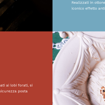
Realizzati in otto
iconico effetto ant
i ai lobi forati, si
 sicurezza posta