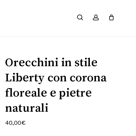
Chiudi
imo “Orecchini in stile Liberty
search
account
Carrello
le e pietre naturali”
on sarà pubblicato.
I campi obbligatori sono
Orecchini in stile
Liberty con corona
floreale e pietre
naturali
40,00
€