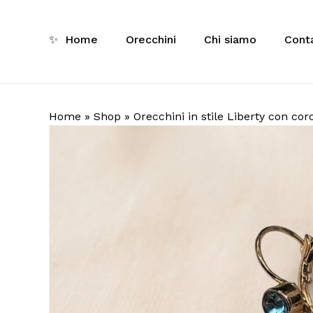
Skip
to
✨
Home
Orecchini
Chi siamo
Conta
main
Ricerca
content
prodotti
Inizia a 
Home
»
Shop
»
Orecchini in stile Liberty con cor