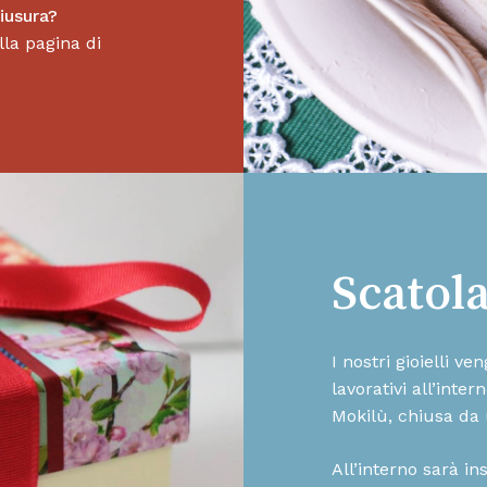
hiusura?
la pagina di
Scatol
I nostri gioielli v
lavorativi all’inte
Mokilù, chiusa da 
All’interno sarà in