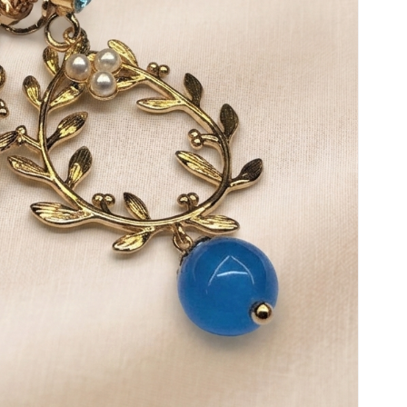
Nome
*
Salva il mio nome, ema
commento.