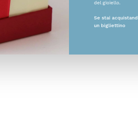
del gioiello.
Se stai acquistand
un bigliettino