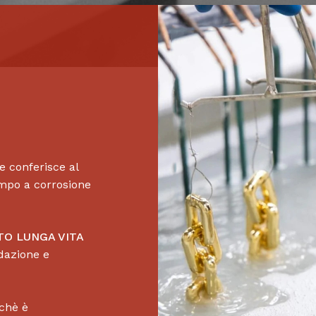
e conferisce al
empo a corrosione
TO LUNGA VITA
dazione e
ichè è