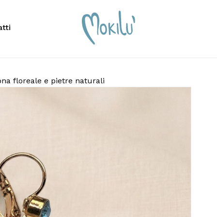
Carrello
Recensisci per pr
tti
con corona florea
Il tuo indirizzo email n
scrivere per cercare o premi ESC per chiudere
contrassegnati
*
ona floreale e pietre naturali
La tua valutazione
*
La tua recensione
*