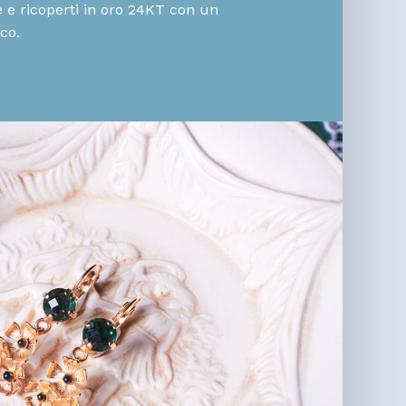
ne e ricoperti in oro 24KT con un
ico.