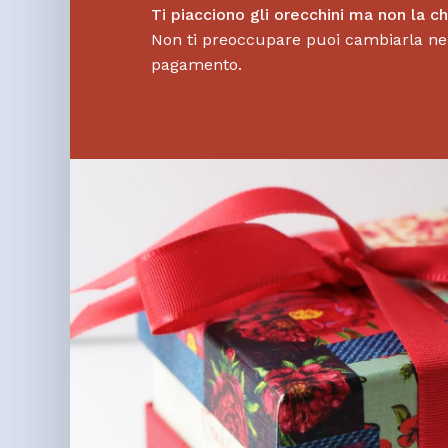
Ti piacciono gli orecchini ma non la c
Non ti preoccupare puoi cambiarla nel
pagamento.