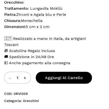
Email
*
Orecchino:
Trattamento:
Lungavita Mokilù
Pietra:
Zirconi e Agata blu e Perle
Chiusura:
Monachella
il e sito web in questo browser per la prossima volta che
Dimensioni:
5 cm x 2 cm
🇮🇹 Realizzato a mano in Italia, da artigiani
Toscani
🎁 Scatolina Regalo inclusa
🚚 Spedizione in 24/48 Ore
💶 Anche pagamento alla consegna
Aggiungi Al Carrello
COD:
ORVI209
Categoria:
Orecchini