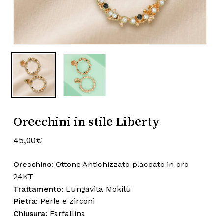
Nome
*
Subtotale:
0,00
€
Visualizza Carrello
Pagamento
Email
*
Salva il mio nome, email e sito web
Orecchini in stile Liberty
in questo browser per la prossima
volta che commento.
45,00
€
Orecchino:
Ottone Antichizzato placcato in oro
24KT
Trattamento:
Lungavita Mokilù
Pietra:
Perle e zirconi
Chiusura:
Farfallina