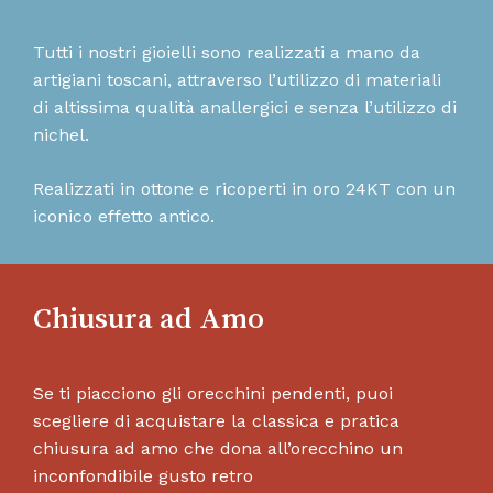
Tutti i nostri gioielli sono realizzati a mano da
artigiani toscani, attraverso l’utilizzo di materiali
di altissima qualità anallergici e senza l’utilizzo di
nichel.
Realizzati in ottone e ricoperti in oro 24KT con un
iconico effetto antico.
Chiusura ad Amo
Se ti piacciono gli orecchini pendenti, puoi
scegliere di acquistare la classica e pratica
chiusura ad amo che dona all’orecchino un
inconfondibile gusto retro