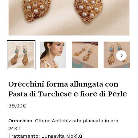
Subtotale:
0,00
€
Nome
*
Visualizza Carrello
Pagamento
Email
*
Orecchini forma allungata con
Salva il mio nome, email e sito web
Pasta di Turchese e fiore di Perle
in questo browser per la prossima
volta che commento.
39,00
€
Orecchino:
Ottone Antichizzato placcato in oro
24KT
Trattamento:
Lungavita Mokilù