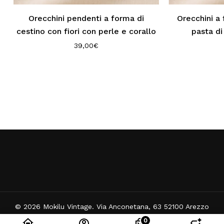
Orecchini pendenti a forma di
Orecchini a
cestino con fiori con perle e corallo
pasta di
39,00
€
© 2026 Mokilu Vintage. Via Anconetana, 63 52100 Arezzo
(AR) - Partita IVA: 02295730515
0