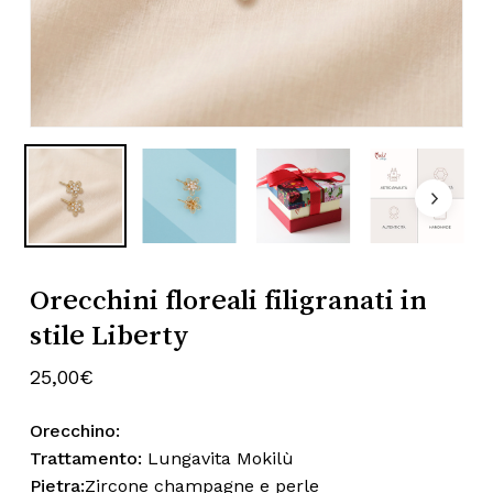
Subtotale:
0,00
€
Nome
*
Visualizza Carrello
Pagamento
Email
*
Salva il mio nome, email e sito web
Orecchini floreali filigranati in
in questo browser per la prossima
stile Liberty
volta che commento.
25,00
€
Orecchino:
Trattamento:
Lungavita Mokilù
Pietra:
Zircone champagne e perle