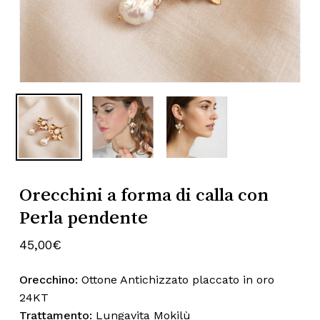
Subtotale:
0,00
€
Nome
*
Visualizza Carrello
Pagamento
Email
*
Salva il mio nome, email e sito web
Orecchini a forma di calla con
in questo browser per la prossima
Perla pendente
volta che commento.
45,00
€
Orecchino:
Ottone Antichizzato placcato in oro
24KT
Trattamento:
Lungavita Mokilù