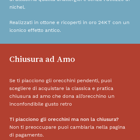
nichel.
Realizzati in ottone e ricoperti in oro 24KT con un
iconico effetto antico.
Chiusura ad Amo
Se ti piacciono gli orecchini pendenti, puoi
scegliere di acquistare la classica e pratica
chiusura ad amo che dona all’orecchino un
inconfondibile gusto retro
Ti piacciono gli orecchini ma non la chiusura?
Non ti preoccupare puoi cambiarla nella pagina
di pagamento.