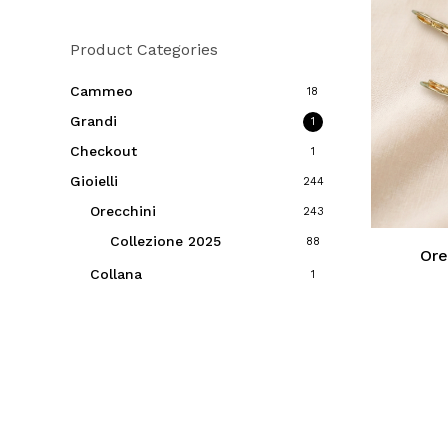
Product Categories
Cammeo
18
Grandi
1
Checkout
1
Gioielli
244
Orecchini
243
Collezione 2025
88
Ore
Collana
1