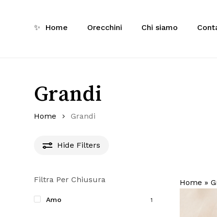
Skip
to
✨
Home
Orecchini
Chi siamo
Conta
main
Ricerca
content
prodotti
Inizia a 
Grandi
Home
Grandi
Hide
Filters
Filtra Per Chiusura
Home
»
G
Amo
1