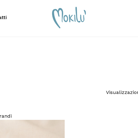
Carrello
tti
scrivere per cercare o premi ESC per chiudere
Visualizzazio
randi
Nessun