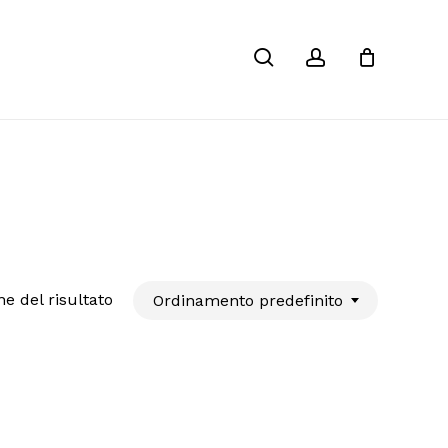
Chiudi
search
account
Carrello
ne del risultato
Ordinamento predefinito
 prodotto nel carrello.