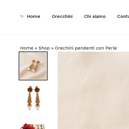
Skip
to
✨
Home
Orecchini
Chi siamo
Conta
main
Ricerca
content
prodotti
Inizia a 
Home
»
Shop
»
Orechini pendenti con Perle