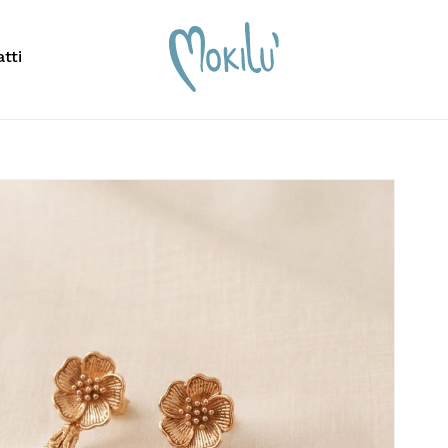
Carrello
tti
scrivere per cercare o premi ESC per chiudere