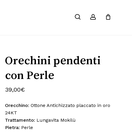
Chiudi
search
account
Carrello
Orechini pendenti
con Perle
39,00
€
Orecchino:
Ottone Antichizzato placcato in oro
24KT
Trattamento:
Lungavita Mokilù
Pietra:
Perle