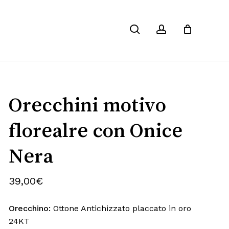
Chiudi
search
account
Carrello
Orecchini motivo
florealre con Onice
Nera
39,00
€
Orecchino:
Ottone Antichizzato placcato in oro
24KT