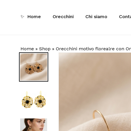
Skip
to
✨
Home
Orecchini
Chi siamo
Conta
main
Ricerca
content
prodotti
Inizia a 
Home
»
Shop
»
Orecchini motivo florealre con O