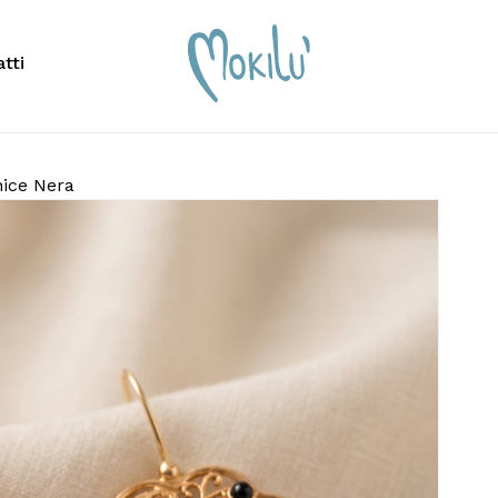
Carrello
tti
scrivere per cercare o premi ESC per chiudere
nice Nera