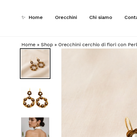
Skip
to
✨
Home
Orecchini
Chi siamo
Conta
main
Ricerca
content
prodotti
Home
»
Shop
»
Orecchini cerchio di fiori con Per
Inizia a 