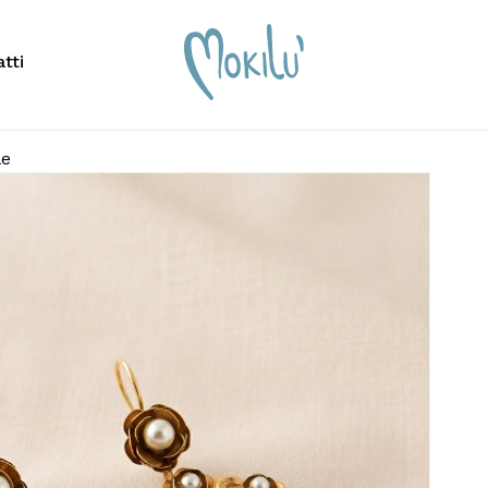
Carrello
tti
le
scrivere per cercare o premi ESC per chiudere