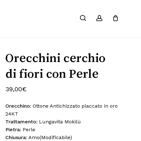
Chiudi
search
account
Carrello
Orecchini cerchio
di fiori con Perle
39,00
€
Orecchino:
Ottone Antichizzato placcato in oro
24KT
Trattamento:
Lungavita Mokilù
Pietra:
Perle
Chiusura:
Amo(Modificabile)