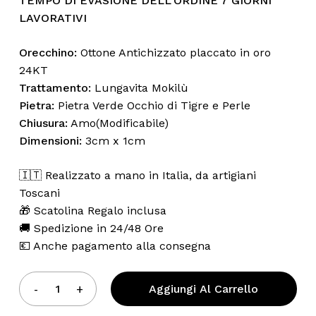
TEMPO DI EVASIONE DELL’ORDINE 7 GIORNI
LAVORATIVI
Orecchino:
Ottone Antichizzato placcato in oro
24KT
Trattamento:
Lungavita Mokilù
Pietra:
Pietra Verde Occhio di Tigre e Perle
Chiusura:
Amo(Modificabile)
Dimensioni:
3cm x 1cm
🇮🇹 Realizzato a mano in Italia, da artigiani
Toscani
🎁 Scatolina Regalo inclusa
🚚 Spedizione in 24/48 Ore
💶 Anche pagamento alla consegna
Aggiungi Al Carrello