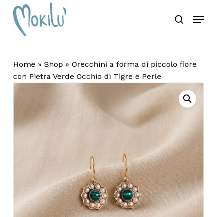
Skip
Menu
Ricerca
to
search
Chiudi
Carrello
prodotti
Carrello
main
Close
content
Menu
Home
»
Shop
»
Orecchini a forma di piccolo fiore
con Pietra Verde Occhio di Tigre e Perle
Nessun prodotto
nel carrello.
Torna Allo Shop