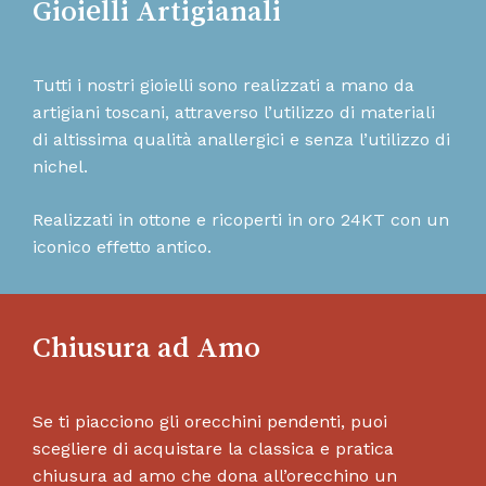
Gioielli Artigianali
Tutti i nostri gioielli sono realizzati a mano da
artigiani toscani, attraverso l’utilizzo di materiali
di altissima qualità anallergici e senza l’utilizzo di
nichel.
Realizzati in ottone e ricoperti in oro 24KT con un
iconico effetto antico.
Chiusura ad Amo
Se ti piacciono gli orecchini pendenti, puoi
scegliere di acquistare la classica e pratica
chiusura ad amo che dona all’orecchino un