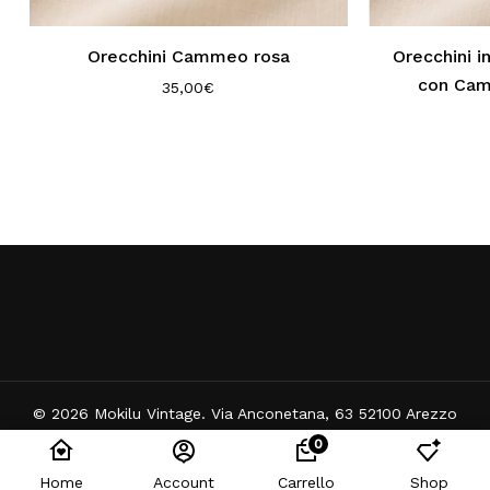
Orecchini Cammeo rosa
Orecchini i
con Cam
35,00
€
© 2026 Mokilu Vintage. Via Anconetana, 63 52100 Arezzo
(AR) - Partita IVA: 02295730515
0
Home
Account
Carrello
Shop