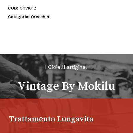
COD:
ORVI012
Categoria:
Orecchini
I Gioielli artiginali
Vintage By Mokilu
Trattamento Lungavita